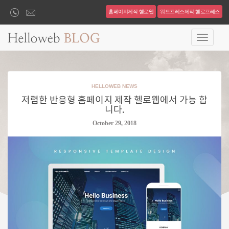
S
홈페이지제작 헬로웹
워드프레스제작 헬로프레스
k
i
TOGGLE
p
t
o
m
HELLOWEB NEWS
a
저렴한 반응형 홈페이지 제작 헬로웹에서 가능 합
i
니다.
n
c
October 29, 2018
o
n
t
e
n
t